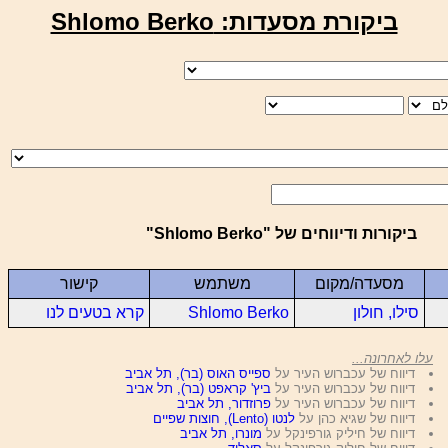
ביקורת מסעדות: Shlomo Berko
ביקורות ודיווחים של "Shlomo Berko"
מסעדה/מקום
משתמש
קישור
סילו, חולון
Shlomo Berko
קרא בטעים לנו
עלו לאחרונה...
דיווח של עכברוש העיר על
ספייס האוס (בר), תל אביב
דיווח של עכברוש העיר על
ביץ' קראפט (בר), תל אביב
דיווח של עכברוש העיר על
פרוזדור, תל אביב
דיווח של שגיא כהן על
לנטו (Lento), חוצות שפיים
דיווח של חיליק גורפינקל על
מונרו, תל אביב