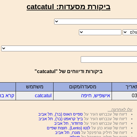
ביקורת מסעדות: catcatul
ביקורות ודיווחים של "catcatul"
אריך
מסעדה/מקום
משתמש
03
אישפיש, חיפה
catcatul
קרא בת
עלו לאחרונה...
דיווח של עכברוש העיר על
ספייס האוס (בר), תל אביב
דיווח של עכברוש העיר על
ביץ' קראפט (בר), תל אביב
דיווח של עכברוש העיר על
פרוזדור, תל אביב
דיווח של שגיא כהן על
לנטו (Lento), חוצות שפיים
דיווח של חיליק גורפינקל על
מונרו, תל אביב