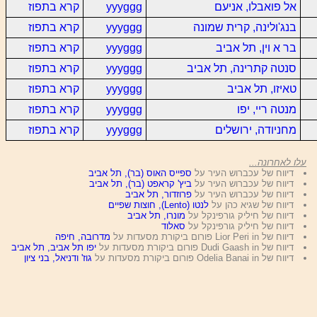
אל פואבלו, אניעם
yyyggg
קרא בתפוז
בנג'ולינה, קרית שמונה
yyyggg
קרא בתפוז
בר א וין, תל אביב
yyyggg
קרא בתפוז
סנטה קתרינה, תל אביב
yyyggg
קרא בתפוז
טאיזו, תל אביב
yyyggg
קרא בתפוז
מנטה ריי, יפו
yyyggg
קרא בתפוז
מחניודה, ירושלים
yyyggg
קרא בתפוז
עלו לאחרונה...
דיווח של עכברוש העיר על
ספייס האוס (בר), תל אביב
דיווח של עכברוש העיר על
ביץ' קראפט (בר), תל אביב
דיווח של עכברוש העיר על
פרוזדור, תל אביב
דיווח של שגיא כהן על
לנטו (Lento), חוצות שפיים
דיווח של חיליק גורפינקל על
מונרו, תל אביב
דיווח של חיליק גורפינקל על
סאלוד
דיווח של Lior Peri in פורום ביקורת מסעדות על
מדרובה, חיפה
דיווח של Dudi Gaash in פורום ביקורת מסעדות על
יפו תל אביב, תל אביב
דיווח של Odelia Banai in פורום ביקורת מסעדות על
גוז' ודניאל, בני ציון