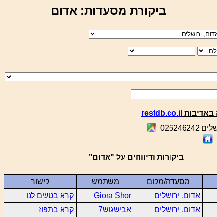
ביקורת מסעדות: אדום
באדיבות
restdb.co.il
ביקורות ודיווחים על "אדום"
מסעדה/מקום
משתמש
קישור
אדום, ירושלים
Giora Shor
קרא בטעים לנו
אדום, ירושלים
אבישגוש7
קרא בתפוז