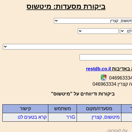
ביקורת מסעדות: מיטשוס
באדיבות
restdb.co.il
ן 046963334
ביקורות ודיווחים על "מיטשוס"
מסעדה/מקום
משתמש
קישור
מיטשוס, קצרין
Gרר
קרא בטעים לנו
עלו לאחרונה...