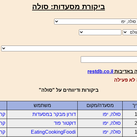
ביקורת מסעדות: סולה
 באדיבות
restdb.co.il
לא פעילה
ביקורות ודיווחים על "סולה"
ך
מסעדה/מקום
משתמש
1
סולה, יפו
דורון מבקר במסעדות
קרא
2
סולה, יפו
דוקטור פוד
קרא
1
סולה, יפו
EatingCookingFoodi
קרא