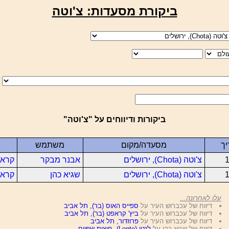
ביקורת מסעדות: צ'וטה
ביקורות ודיווחים על "צ'וטה"
ך
מסעדה/מקום
משתמש
1
צ'וטה (Chota), ירושלים
אבנר מבקר
קרא 
1
צ'וטה (Chota), ירושלים
שגיא כהן
קרא 
עלו לאחרונה...
דיווח של עכברוש העיר על
ספייס האוס (בר), תל אביב
דיווח של עכברוש העיר על
ביץ' קראפט (בר), תל אביב
דיווח של עכברוש העיר על
פרוזדור, תל אביב
דיווח של שגיא כהן על
לנטו (Lento), חוצות שפיים