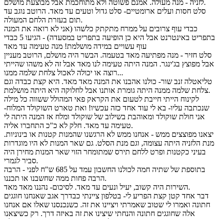
לזניה - מנה מעולה. אמנם פשוטה ולא מתוחכמת אבל מבוצעת מושלם.
סלט חסות ועלים ארומטיים- סלט גדול וטעים עד מאד. הרוטב נוגב עד
תום בעזרת הלחם המעולה.
כבדי עוף צרובים על ממרח מתקתק כלשהו (אני לא רואה את המנה
בתפריט באינטרנט אבל היא כן הופיעה בתפריט במסעדה) - הגיעו 5 כבדי
עוף עשויים במידה מושלמת! מנה טעימה עד מאד
סלט חזיר - מנה מפתיעה מאד בטעמה. הבשר היה מושלם, הרוטב מעניין
אבל מפוצץ בג'ינגר. המנה היתה טעימה לנו מאד אבל זה לא משהו שהייתי
רוצה או יכולה לאכול צלחת שלמה ממנו...
טליאטלה זנב שור- כולנו אהבנו את המנה מאד מאד. היא קצת כבדה וגם
צלחת שלמה ממנה היתה גומרת אותנו אבל לחלוקה היא היתה מושלמת.
לקינוח הייתי חייבת לטעום את הקראק פאי המהולל ששווה כל מילה
שנכתבה עליו- בא לי עוד אחד כזה עכשיו! ואת טארט השוקולד המלוח-
אני חולת שוקולד ומאוהבת בשילוב של שוקולד ומלח אז המנה היתה לי
טעימה עד מאד. חלק לא כ"כ התחברו אליה.
יצאנו מפוצצים ממש - אנחנו ממש לא הרגשנו שהמנות קטנות או בינוניות.
מנת הלזניה היתה עצומה, וגם מנת הסלט. גם שאר המנות לא היו מוגדרות
בעיני כקטנות ופרט ללחם תירס שמתומחר הזוי שאר המנות מחירן היה
סביר לגמרי.
בתוספת של שתיה חמה לכולנו החשבון עמד על 685 ש"ח לפני - הרבה
הרבה פחות ממה שחשבנו או תכננו.
השירות היה קשוב, יעיל ונעים עד מאד. לסיכום- נהננו מאד מאד.
דבר אחד קטן קצת הפריע לי- בטלפון ציינתי כבדרך אגב שאנחנו חוגגים
חתונה ואמרו לי שטוב שאמרתי ויציינו את זה. כשנכנסנו שאלו אם אנחנו
אלה שחוגגים חתונה והנחתי שיצינו את זה באיזה דרך. רק כשיצאנו