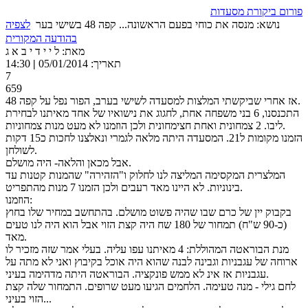
פורום ביקורת מסעדות
נושא: מנסה את כוחי בפעם הראשונה... קפה 48 בשישי בער
לצפיה
בהודעה המקורית
מאת: ל י י ד י ב א ג
תאריך: 05/01/2014
|
14:30
7
659
אז אחרי שביקשתי המלצות למסעדה לשישי בערב, הפור נפל על קפה 48.
התכנסנו, 6 בני משפחה אחת, לחגוג את נישואיו של אחד מאיתנו לבחירת
ליבו. 2 צמחונית ואחת חצימחונית ולכן הוזמנו לא מעט מנות צמחוניות.
הזמנו מקומות ל21. המסעדה היתה מלאה לגמרי ונאלצנו לחכות כ15 דקות
לשולחן.
אבל מכאן והלאה- היה מושלם.
המלצרית המקסימה המליצה לנו לחלוק ו"הזהירה" שהמנות קטנות עד
בינוניות. לא היינו מאד רעבים ולכן הזמנו 7 מנות מהתפריט.
הוזמנו:
בקבוק יין של כרם שבו שהיה פשוט מושלם. בהתחשב במחיר שלו בחוץ
(כ-90 ש"ח) תמחור של 180 שח היה קצת הזוי אבל הוא היה לנו טעים
מאד.
מנת הבוראטה המהוללת: 4 מאיתנו עפו עליה. בעלי אמר שזה מזכיר לו
ארוחה של עגבניות וגבינה לבנה שהוא היה אוכל בקיבוץ ואני לא מתה על
עגבניות אז אינ לא ממש פונקציה. הבוראטה היתה מדהימה בעיני.
לחם גילי - מנה טעימה. הלחמים הגיעו מעט שרופים. התמחור שלה קצת
הזוי בעיני...