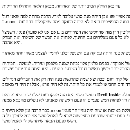
עד כאן החלק הטוב יותר של הארוחה. מכאן והלאה התחילו החריקות.
אציין שזו אכן היתה מנת סושי עלובה למדי. הרבה מתחת למה שאני רגיל
לוטין חוץ מזה שהחליפו את הפירורים ב...(אם אני לא טועה) פנקו. השניצל
. לא כל פעם מצליחים עם החינוך. לפחות את הבשר של השיפוד ואת המרק
היא אהבה.
 אבוקדו. בפנים סלמון צלוי גבינת שמנת מלפפון ועירית. למעלה - חביתית
 של קור וחום וככה יצא שמה שהרגשת בפה היה רק את ההבדלים הגדולים
ומורכבת מכבד אווז, שרימפס טמפורה, צלופח, אבוקדו טמפורה ורוטב טריאקי. למרות שהיא היתה מנת הסושי המוצלחת ביותר שם - גם האיכות שלה נפלה
Devil Inside
הסושי השני היא מנה מהקבועות שלנו שם. היא נקראת
כבר הרבה זמן שלא הייתי ב-moon והביקור הזה מאד לא עשה חשק לחזור פעם נוספת. אני לא יודע אם מדובר על ירידה כוללת באיכות או שזה היה עניין חד פעמי (שבת בצהרים VS הערב? סושי מן פחות מוצלח?). אבל כיוון
שבא לי לאכול סושי אני יכול לסמוך על ה-moon בעיניים עצומות שיהיה בסדר והפעם יצאתי משם עם הרבה
חשש לפעם הבאה שיתחשק לי לאכול סושי.