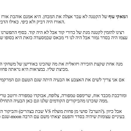
ה
מאקי עוף
של הקטנה לא עבר אצלה את המבחן. היא אמנם אוהבת אורז ואו
ב-moon. האורז היה דביק ולא כיפי. כאילו הדביקו את הגרגרים עם דבק פלסטי. האצה היתה קשה מדי. לא נעים להגיד אבל המנה הספציפית הזאת לא היתה רחוקה ממה שמקבלים בחתונות.
רצינו להזמין לקטנה מנת של כדורי קוד אבל לא היה קוד. בסוף התפשרנו
עצמו היה בסדר גמור אבל היה לנו די מבאס שבמסעדה כזאת היא בסופו של
מנה אחת שקצת הזכירה ויזואלית את מה שהכינו באודישן של משחקי 
מביצת שליו. במציאות היא נראתה פחות מרשים מבתמונה בעיקר בגלל הגודל - כשמצלמים את זה בתקריב זה נראה הרבה יותר מושך מאשר בגודל הטבעי. בטעם - היא היתה עוד יותר פושרת.
אם אני צריך לשים את האצבע אז הבעיה היתה שגם הטעם וגם המרקמים 
ממה שזכרנו מהביקורים הקודמים שלנו וגם כאן הבעיה התחילה כבר מהאורז שכמו במאקי עוף היה מאד בינוני במרקם שלו. אכלנו את המנה הזו לפחות חמש פעמים וזו פעם ראשונה שאנחנו לא נופלים מהכסא ממנה.
שגם ככה