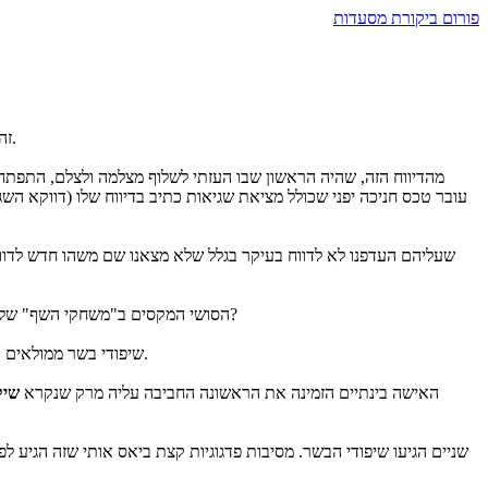
פורום ביקורת מסעדות
אחד הדיווחים הראשונים שלי בפורום היה של ביקור שלנו ב-moon. זה היה בסוף ינואר 2009, מה שאומר שאני שורץ פה כבר חמש שנים. וואו. לא להאמין.
מהדיווח הזה, שהיה הראשון שבו העזתי לשלוף מצלמה ולצלם, התפת
עובר טכס חניכה יפני שכולל מציאת שגיאות כתיב בדיווח שלו (דווקא ה
הסושי המקסים ב"משחקי השף" של שבוע שעבר עשה לנו חשק לסושי. נזכרנו גם שכבר מזמן רצינו לנסות פעם איך הקטנה מסתדרת עם סושי. סך הכל אורז היא אוהבת אז... למה לא סושי?
- שיפודי בשר ממולאים בגבינת גאודה.
האישה בינתיים הזמינה את הראשונה החביבה עליה מרק שנקרא
שיק
שניים הגיעו שיפודי הבשר. מסיבות פדגוגיות קצת ביאס אותי שזה הגיע