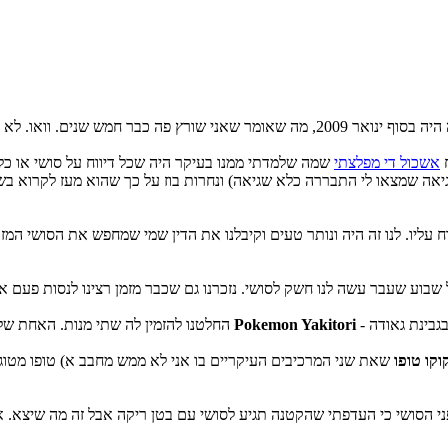
ח
אשכול די מפלצתי
שמה שלמדתי ממנו בעיקר היה שכל דיווח על סושי או כל א
שגיאה שמצאו לי התבררה כלא שגיאה) ונחרות בוז על כך שהוא מעז לקרוא ב
Pokemon Yakitori
החלטנו להזמין לה שתי מנות. האחת של מאקי עוף פשוט ואלמנטרי והשניה קצת יותר "סטנדרטית". מנה שנקראת
וקו טופו
שאת שני המרכיבים העיקריים בו אני לא ממש מחבב א) טופו מטוגן
 לפני הסושי כי העדפתי שהקטנה תגיע לסושי עם בטן ריקה אבל זה מה שיצ