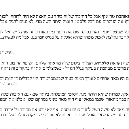
הבת טריאקי אבל כל החיבור של זה ביחד עם האצה לא היה לרוחה. לזכותה 
 על
שניצל "יפני"
ואני בכוונה שם את היפני במרכאות כי זה שניצל ישראלי לח
 דבר נאלצת לאכול משהו שהיא אוכלת על בסיס יומי בגן. אבל מה לעשות..
עכשיו כשהקטנה היתה עסוקה עם השניצל יכלנו להזמין לעצמנו משהו יותר מאתגר.
השף נקראת
סלאוואז
. העלתי צילום שלה מהאתר שלהם. הציפוי החיצוני הוא של
היו מאד אחידים לאורך המנה בעוד שבטמפרטורה היו הבדלים די קיצוניים
בטמפרטורה והם החביאו לגמרי את כל היתר. זה לא היה נורא, אבל זה היה די מאכזב.
 זה משהו שאני אוכל פעם ב... אז זה לא עוזר לי שבמקרה נפלתי על יום רע. פעם ידעתי שבפעם בחצי שנה 