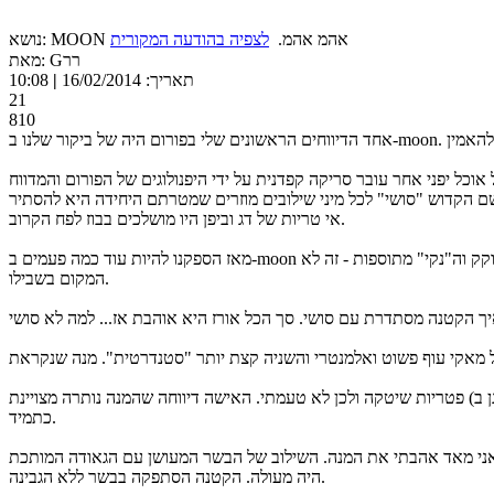
נושא: MOON אהמ אהמ.
לצפיה בהודעה המקורית
מאת: Gרר
תאריך: 16/02/2014
|
10:08
21
810
וכל יפני אחר עובר סריקה קפדנית על ידי היפנולוגים של הפורום והמדווח
שם הקדוש "סושי" לכל מיני שילובים מוזרים שמטרתם היחידה היא להסתיר
אי טריות של דג וביפן היו מושלכים בבוז לפח הקרוב.
מאז הספקנו להיות עוד כמה פעמים ב-moon שעליהם העדפנו לא לדווח בעיקר בגלל שלא מצאנו שם משהו חדש לדווח עליו. לנו זה היה ונותר טעים וקיבלנו את הדין שמי שמחפש את הסושי המזוקק וה"נקי" מתוספות - זה לא
המקום בשבילו.
 ב) פטריות שיטקה ולכן לא טעמתי. האישה דיווחה שהמנה נותרה מצויינת
כתמיד.
א. אני מאד אהבתי את המנה. השילוב של הבשר המעושן עם הגאודה המותכת
היה מעולה. הקטנה הסתפקה בבשר ללא הגבינה.