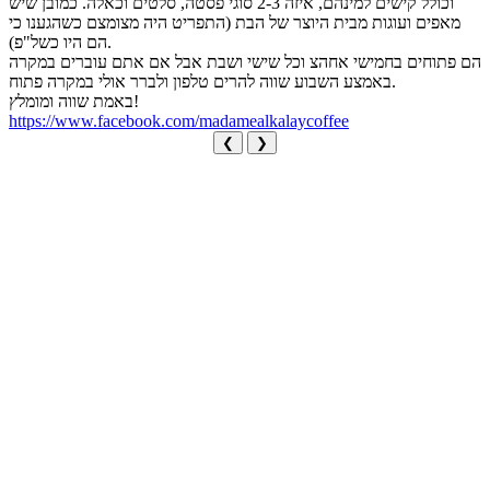
וכולל קישים למינהם, איזה 2-3 סוגי פסטה, סלטים וכאלה. כמובן שיש
מאפים ועוגות מבית היוצר של הבת (התפריט היה מצומצם כשהגענו כי
הם היו כשל"פ).
הם פתוחים בחמישי אחהצ וכל שישי ושבת אבל אם אתם עוברים במקרה
באמצע השבוע שווה להרים טלפון ולברר אולי במקרה פתוח.
באמת שווה ומומלץ!
https://www.facebook.com/madamealkalaycoffee
❮
❯