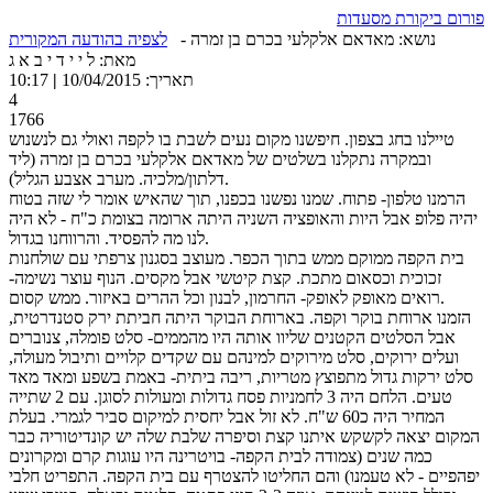
פורום ביקורת מסעדות
נושא: מאדאם אלקלעי בכרם בן זמרה -
לצפיה בהודעה המקורית
מאת: ל י י ד י ב א ג
תאריך: 10/04/2015
|
10:17
4
1766
טיילנו בחג בצפון. חיפשנו מקום נעים לשבת בו לקפה ואולי גם לנשנוש
ובמקרה נתקלנו בשלטים של מאדאם אלקלעי בכרם בן זמרה (ליד
דלתון/מלכיה. מערב אצבע הגליל).
הרמנו טלפון- פתוח. שמנו נפשנו בכפנו, תוך שהאיש אומר לי שזה בטוח
יהיה פלופ אבל היות והאופציה השניה היתה ארומה בצומת כ"ח - לא היה
לנו מה להפסיד. והרווחנו בגדול.
בית הקפה ממוקם ממש בתוך הכפר. מעוצב בסגנון צרפתי עם שולחנות
זכוכית וכסאום מתכת. קצת קיטשי אבל מקסים. הנוף עוצר נשימה-
רואים מאופק לאופק- החרמון, לבנון וכל ההרים באיזור. ממש קסום.
הזמנו ארוחת בוקר וקפה. בארוחת הבוקר היתה חביתת ירק סטנדרטית,
אבל הסלטים הקטנים שליוו אותה היו מהממים- סלט פומלה, צנוברים
ועלים ירוקים, סלט מירוקים למינהם עם שקדים קלויים ותיבול מעולה,
סלט ירקות גדול מתפוצץ מטריות, ריבה ביתית- באמת בשפע ומאד מאד
טעים. הלחם היה 3 לחמניות פסח גדולות ומעולות לסוגן. עם 2 שתייה
המחיר היה כ60 ש"ח. לא זול אבל יחסית למיקום סביר לגמרי. בעלת
המקום יצאה לקשקש איתנו קצת וסיפרה שלבת שלה יש קונדיטוריה כבר
כמה שנים (צמודה לבית הקפה- בויטרינה היו עוגות קרם ומקרונים
יפהפיים - לא טעמנו) והם החליטו להצטרף עם בית הקפה. התפריט חלבי