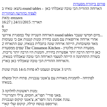
פורום ביקורת מסעדות
נושא: טאיזו ב-round tables - הארוחה ההודית הכי טובה שאכלתי כאן
לצפיה בהודעה המקורית
מאת: erezavn
תאריך: 24/11/2015
|
16:27
6
707
הארוחה השנייה שלי במסגרת אירועי round tables מיום חמישי שעבר...
אחרי ארוחה אירופאית עם מעט בחירה ומנות קטנות אם כי טעימות
מאד ומשובחות, הייתה ארוחה שונה בתכלית בטאיזו, שם התארחו 2
שפים ממסעדת The Cinnamon Kitchen - מסעדה הודית מלונדון.
כאן הייתה הרבה יותר אפשרות בחירה, והמנות היו הרבה יותר נדיבות.
בשורה התחתונה זו הייתה לטעמי הארוחה הכי טובה שאכלתי בטאיזו,
והארוחה ההודית הכי טובה שאכלתי כאן בארץ.
היינו 3 אנשים וטעמנו לא פחות מ-14 מנות שונות:
לפתיחה - לחמניות מאודות עם צ'אטני עגבניות. פתיח רגיל ומוצלח
בטאיזו.
3 מנות ראשונות לחלוקה:
"פאני פורי" תפו"א, חומוס, צי'לי ותמרינדי.
עוגת אפונת גינה ותפו"א, צ'אטני קוקוס ועגבניות.
שרימפס בנוסח קרלה, קוקוס ועלי קארי.