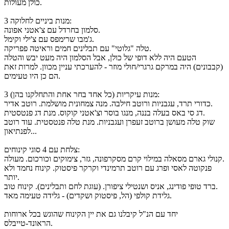
כולן מעולות.
3 מנות ביניים לחלוקה:
סלמון בחרדל עם צ'אטני אפונה.
ג'מבו שרימפס עם צ'ילי וקימל.
טלה "גלוטי" עם תבלינים חמים וראיטה פפריקה.
הטעם היה ללא דופי של כולן, אבל הסלמון היה מעט יבש והטלה
(קבבונים) היה במרקם גרגרי/חולי מוזר - להערכתי עניין מכוון. למרות זאת
הם כן היו טעימים.
3 מנות עיקריות (כל אחד בחר אחת והתחלקנו בהן):
כדורי תרד, עגבניות ורוטב חילבה. מנה צמחונית מושלמת. רוטב אדיר.
דג סי באס בעלה בננה, מנגו בוסר וצ'אטני קוקוס. מנת דג פנטסטית.
שוק טלה מעושן ברוטב זעפרן ועגבניות. מנת טלה פנטסטית. עוד רוטב
לפנתיאון...
צלחת עם 4 סוגי קינוחים:
קנולי גארם מסאלה במילוי קרם מסקרפונה, גזר, צימוקים וכורכום. מעולה.
פנקוטה לאסי ופרג עם רוטב תרמינדי וקרקר פיסטוק. קינוח נחמד ולא
יותר.
ברד טופי פודינג, אניס ושנטילי ציפורן. (עוגת לחם ותבלינים). קינוח טוב.
גלידת קולפי (הל, פיסטוק ושקדים) - גלידה טעימה מאד.
יחד עם הנ"ל קיבלנו גם את יין הקינוח שהוגש בכל ארוחות
הראונד-טייבלס.