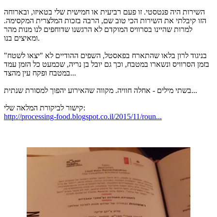
השירות היה פנטסטי. זו פעם רביעית או חמישית שלי בטאיזו, ובארוחה
הזו קיבלתי את השירות הכי טוב שם, הרבה בזכות המלצרית המקסימה.
למרות שהיינו בסרוויס המוקדם לא הרגשנו שדוחפים לנו מנות מהר
ומאיצים בנו.
בניגוד לרון בלאו שהתארח בפאסטל, השפים ההודיים לא "יצאו לשטח"
בזמן הסרוויס ונשארו במטבח, וכך גם יובל בן נריה, שכמעט כל הזמן עמד
במטבח ופקח עין מהצד...
בשתי מילים - אחלה חוויה. מקווה שהאירוע יהפוך למסורת שנתית...
קישור לביקורת המלאה שלי:
http://processing-food.blogspot.co.il/2015/11/roun...