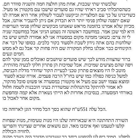
שלבשתי שתי שכבות, אחת מהן חולצה חמה והשניה סוודר חם.
כשהסתכלתי סביב ראיתי שהיו גם סועדים שישבו עם מקטורן או מעיל.
כשדיברנו על כך עם המלצרית וביקשנו לעבור לשולחן אחר היא אמרה לנו
שאם יתפנה שולחן פנימי יותר היא תבדוק אם ניתן להעביר אותנו, אבל
מכיוון שלא אמרנו בהזמנה מראש שאנחנו מבקשים שולחן פנימי העדיפות
היא למי שכן אמר. במחשבה ראשונה זה נשמע הגיוני אבל במחשבה שניה
לי זה צרם: כשאני מזמינה מקום במסעדה אני לא אמורה לנחש שיש בה
שולחנות בהם אתה נידון לשבת ולסעוד בקור כלבים. בסופו של דבר את
הקינוחים כבר אכלנו בחלק המקורה שם היה פחות קר אבל גם לא ממש
חמים ונעים.
ברור שהצוות מודע לכך שיש סועדים שיושבים ואוכלים בזמן שקר להם
ויפה שהם מציעים שמיכות. אבל שמיכות הן פתרון חלקי לבעיה מהותית.
מוטב לו היו מוצאים פתרון טכני לבעיית הקור שחודר מדלת הכניסה,
למשל כניסה כפולה כמו שיש בחו"ל הרבה פעמים. אורח שבא לסעוד
ומוצא עצמו יושב עם מעיל או מקטורן במסעדה או פשוט סובל מהקור,
לא אמור להיתקל בהתנהלות שמשדרת בעיני חובבנות לשמה וזלזול
באורחי המסעדה. בנסיבות אחרות לא הייתי נשארת אלא קמה ומחפשת
מקום אחר לאכול בו.
הכל עלה 551ש"ח שהוא בסך הכל מחיר הוגן לארוחה כזו.
השורה התחתונה היא שבארוחה שלנו היו מנות טעימות, מנות שפחות
קלעו לטעמנו ואף איכזבו מאד, וגם נושאים אחרים שציינתי והפריעו
לחוויה הכוללת.
למזלנו, תמיד כיף לנו להיפגש ביחד כך שעבורנו מדובר היה בערב מהנה