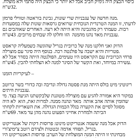
כיסוי הבצק היה גימיק חביב אבל לא יותר כי הבצק היה סתמי ולא מוצלח.
32ש"ח.
מנה חדשה של עגבניות שרי שונות, גבינת בוראטה וטווילי פרמזן.
לדעתי, זו המנה הטרנדית הנוכחית שרואים גרסאות שונות שלה במסעדות
רבות. טעמתי רק מהגבינה והיא היתה לא רעה. האחרים שאוהבים גם
עגבניות מאד נהנו מהמנה הזו וחלקו לה שבחים מרובים. 43ש"ח.
הדוק ואני חלקנו מנה של כרובית בגריל שהוגשה כשמעליה קראסט
פטריות והיא ישבה על פולנטה רכה. בנוסף היה סיגר עם מוצרלה.
פרחי הכרובית עם הקראסט היו טעימים, הפולנטה היתה בסדר אבל לא
עשירה במיוחד, ואת הקשר של הסיגר למנה לא הצלחתי להבין. 45ש"ח.
לעיקריות הזמנו –
ריגוטיני מיט בולס היתה מנת פסטה גדולה ונדיבה ובה כדורי בשר ברוטב
עגבניות וזיתים.
במקור היא אמורה להגיע עם מוצרלה מטוגנת שלבקשתנו הגיעה בצד. מי
שהזמין אותה אהב אותה מאד ונהנה ממנה. למרות זאת, הוא לא היה
מסוגל לסיים את הקערה בגלל הכמות הגדולה. את השאריות לקחתי
הביתה ולמחרת אחייני הפעוט נהנה מהן עד מאד. 69ש"ח
הדוק אכל מנה ששמה אנטריקוט מינוט: פרוסות דקות של אנטריקוט
בגריל, תפוחי אדמה ובטטות ולצידם רוטב צ'ימיצ'ורי.
מבחינתי זו היתה המנה המוצלחת של הערב: פרוסות האנטריקוט היו