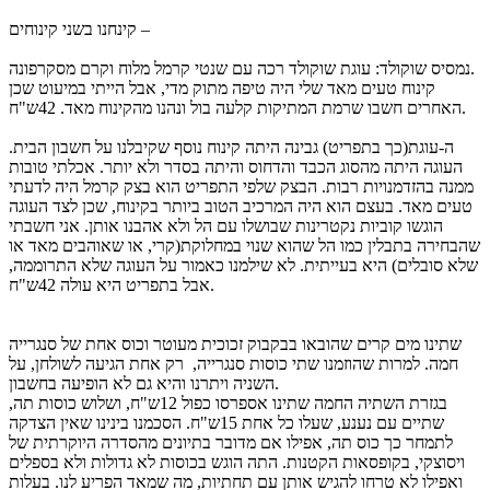
קינחנו בשני קינוחים –
נמסיס שוקולד: עוגת שוקולד רכה עם שנטי קרמל מלוח וקרם מסקרפונה.
קינוח טעים מאד שלי היה טיפה מתוק מדי, אבל הייתי במיעוט שכן
האחרים חשבו שרמת המתיקות קלעה בול ונהנו מהקינוח מאד. 42ש"ח.
ה-עוגת(כך בתפריט) גבינה היתה קינוח נוסף שקיבלנו על חשבון הבית.
העוגה היתה מהסוג הכבד והדחוס והיתה בסדר ולא יותר. אכלתי טובות
ממנה בהזדמנויות רבות. הבצק שלפי התפריט הוא בצק קרמל היה לדעתי
טעים מאד. בעצם הוא היה המרכיב הטוב ביותר בקינוח, שכן לצד העוגה
הוגשו קוביות נקטרינות שבושלו עם הל ולא אהבנו אותן. אני חשבתי
שהבחירה בתבלין כמו הל שהוא שנוי במחלוקת(קרי, או שאוהבים מאד או
שלא סובלים) היא בעייתית. לא שילמנו כאמור על העוגה שלא התרוממה,
אבל בתפריט היא עולה 42ש"ח.
שתינו מים קרים שהובאו בבקבוק זכוכית מעוטר וכוס אחת של סנגרייה
חמה. למרות שהוזמנו שתי כוסות סנגרייה, רק אחת הגיעה לשולחן, על
השניה ויתרנו והיא גם לא הופיעה בחשבון.
בגזרת השתיה החמה שתינו אספרסו כפול 12ש"ח, ושלוש כוסות תה,
שתיים עם נענע, שעלו כל אחת 15ש"ח. הסכמנו בינינו שאין הצדקה
לתמחר כך כוס תה, אפילו אם מדובר בתיונים מהסדרה היוקרתית של
ויסוצקי, בקופסאות הקטנות. התה הוגש בכוסות לא גדולות ולא בספלים
ואפילו לא טרחו להגיש אותן עם תחתיות, מה שמאד הפריע לנו. בעלות