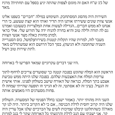
של 15 ש"ח האם זה מוגזם לצפות שהתה יגיע בספל עם תחתית? מרגיז
מאד.
השירות היה מהסוג המסתחבק. השימוש במילה "חברים" כשפנו אלינו
אנשי צוות שונים ששירתו אותנו היה תדיר ואותי הוא קצת שעשע, כי הרי
אנחנו לא ממש חברים...הגדילה לעשות אחת המלצריות כשעזבנו ואמרנו
גם לה תודה ולילה טוב והיא בחרה להניח ידה על הזרוע שלי. אולי כדאי
למתן מחוות כאלה מצד אנשי הצוות.
מעבר לזה, למרות שהיו תקלות קטנות בשירות(למשל, כוס הסנגרייה
השניה שהוזמנה ולא הגיעה), בסך הכל הרושם הוא שמשתדלים מאד
לתת שירות טוב ויעיל.
היו שני דברים עקרוניים שמאד הפריעו לי בארוחה.
הראשון הוא המלח שהוגש בפנכה קטנה כך שסועדים צריכים לדחוף לתוך
ערימת המלח את האצבעות שלהם. בפנכה שלנו היתה ממש טביעת
אצבע בתך המלח, כנראה של האורח שישב בשולחן לפנינו. אותי אישית
זה הגעיל. בעיני זה לא אסתטי, זה לא הגייני וזו תופעה שהייתי שמחה לו
פחות מסעדנים היו מאמצים אותה.
השני היה מהותי יותר. כאמור ישבנו בחלל הפנימי של המסעדה. השולחן
שלנו היה קרוב יחסית לדלת הכניסה , אם כי לא הקרוב ביותר. היה לנו קר
מאד!!! כשהתלוננו קיבלנו שמיכות לשים על הברכיים שלנו אבל עדיין היה
קר. אני ישבתי עם הגב לדלת והרגשתי כל הארוחה שקר לי בגב למרות