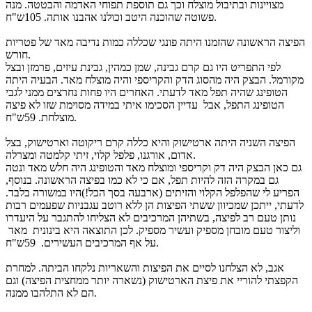
מצויינות ובתיבול מוצלח וכך גם תוספת תפוחי האדמה והבטטה. מנה
פשוטה שהוכנה היטב וכולנו אהבנו אותה. 105ש"ח.
הפיצה הראשונה שהזמנו היתה פונגי שכללה כמות נדיבה מאד של פטריות
חורש.
לפי התפריט היו גם קרם גבינה, שמן כמהין, גבינת עיזים, פרמזן ובצל
מקורמל. הבצק היה מהסוג הדק והקריספי והיה מוצלח מאד. הבעיה היתה
הטופינג שהיה תפל מאד לדעתי. האחרים היו פחות נחרצים ממני לגבי
הטופינג התפל, אבל עדיין הסכימו איתי במידה מסוימת שזו לא פיצה
מוצלחת. 59ש"ח.
הפיצה השניה היתה ארטישוק והיא כללה קרם ריקוטה וארטישוק, בצל
אדום, אורגנו, פלפל קלוי, זיתי קלמטה ומצרלה.
גם כאן הבצק היה דק וקריספי ומוצלח מאד והטופינג היה חלש מאד ונטה
גם במקרה הזה להיות תפל, אם כי לא כמו בפיצה הראשונה. בנוסף,
הפריע לי שהפלפל הקלוי והזיתים (ארבעה בסך הכל!)היו במשורה בלבד.
לדעתי, ייתכן שמכיוון ששתי הפיצות הן ללא רוטב עגבניות שפעמים רבות
נותן טעם רב לפיצה, בשתיהן המרכיבים לא הצליחו להתגבר על היעדרו
וליצור טעם מובחן מספיק ועשיר מספיק. לכן התוצאה היא בינונית מאד
על אף המרכיבים העשירים. 59ש"ח.
אגב, לא הצלחנו לסיים את הפיצות והשאריות נלקחו הביתה. למחרת
הקפצתי להוריי את פיצת הארטישוק (נשארה יותר ממחצית הפיצה) וגם
הם לא התלהבו ממנה.