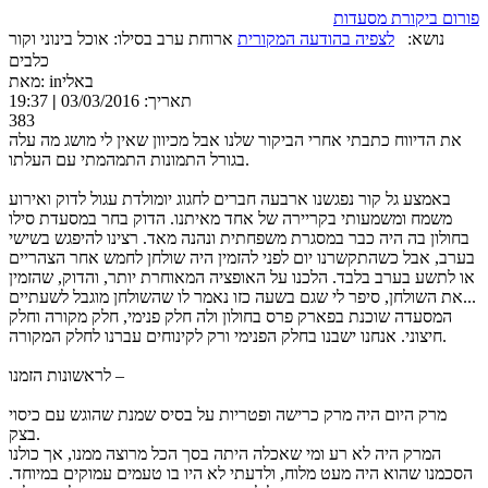
פורום ביקורת מסעדות
נושא:
לצפיה בהודעה המקורית
ארוחת ערב בסילו: אוכל בינוני וקור
כלבים
מאת: inבאלי
תאריך: 03/03/2016
|
19:37
383
את הדיווח כתבתי אחרי הביקור שלנו אבל מכיוון שאין לי מושג מה עלה
בגורל התמונות התמהמתי עם העלתו.
באמצע גל קור נפגשנו ארבעה חברים לחגוג יומולדת עגול לדוק ואירוע
משמח ומשמעותי בקריירה של אחד מאיתנו. הדוק בחר במסעדת סילו
בחולון בה היה כבר במסגרת משפחתית ונהנה מאד. רצינו להיפגש בשישי
בערב, אבל כשהתקשרנו יום לפני להזמין היה שולחן לחמש אחר הצהריים
או לתשע בערב בלבד. הלכנו על האופציה המאוחרת יותר, והדוק, שהזמין
את השולחן, סיפר לי שגם בשעה כזו נאמר לו שהשולחן מוגבל לשעתיים...
המסעדה שוכנת בפארק פרס בחולון ולה חלק פנימי, חלק מקורה וחלק
חיצוני. אנחנו ישבנו בחלק הפנימי ורק לקינוחים עברנו לחלק המקורה.
לראשונות הזמנו –
מרק היום היה מרק כרישה ופטריות על בסיס שמנת שהוגש עם כיסוי
בצק.
המרק היה לא רע ומי שאכלה היתה בסך הכל מרוצה ממנו, אך כולנו
הסכמנו שהוא היה מעט מלוח, ולדעתי לא היו בו טעמים עמוקים במיוחד.