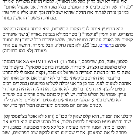
ואף אחד לא ישב בחוץ בשל מזג האוויר). לבסוף הגיעה מלצרית ואמרה
"כן, ריח של דגים, כיבינו את המזגנים בגלל מזג האוויר, אני אפעיל אותם".
כמו כן עזרה לפתוח את הדלת שהוא ישב לידה וכך הגיע אליו אוויר טרי
מבחוץ, המשבר הראשון נפתר.
הוא התייעץ איתה לגבי המנות הבשריות, היא הייתה נחמדה ובקיאה
בתפריט. הוא הזמין "פוקמון" ("בשר ממולא בגבינת גאודה"): שני שיפודים
קטנים של גאודה עטופה במעט בשר, שלוש יחידות בכל שיפוד (יש תמונה
שלהם ב
תפריט
, עמ' 25). לא מנה גדולה, אבל נחמדה. הוגשה עם אורז
מאודה (לא כמו בתמונה).
אני הזמנתי SASHIMI TWIST (עמ' 15): "סלמון, טונה, בס, שרימפס,
סלט מלפפונים ואצות, איטריות שעועית ברוטב טטאקי". ביקשתי בלי
טונה כי בד"כ הטונה הטרייה בישראל מאכזבת, וקצת נמאס לי להתחרט
בדיעבד. את הרוטב ביקשתי בצד כי לא ידעתי אם אוהב אותו ואני
אוהבת לטעום לפני. כמו כן כך אני יכולה לשלוט במינונים (במקרים רבים
נוטים להציף את המנה ברוטב, לא אוהבת את זה). הוא היה נחמד, די
עדין; שמתי על הסלט בלבד. יש לציין לזכותם שהם זורמים עם שינויים
ולא עושים בעיה; המלצרים מחזיקים פנקסים דיגיטליים, מחשבי לוח
קטנים שבהם הם מסמנים ומעדכנים הכול תוך כדי. יפה.
קיבלנו את המנות, הוא קלט שאין לו סכו"ם (והוא לא אוכל בצ'ופסטיקס).
שוב נדרשו מעט מאמצים לתפוס מלצר, אבל מרגע שהגיע הוא הביא את
הסכו"ם מיד. המנה הייתה טעימה אבל לא מאוד משביעה, כמובן, ורק
פתחה לי את התיאבון. אחרי שסיימנו רצינו לבקש שוב תפריטים, ושוב