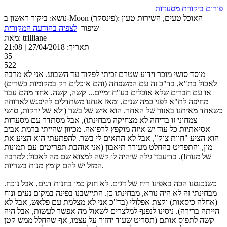
פורום ביקורת מסעדות
נושא: ביקור ראשון ב-Moon (פינסקר): האוכל טעים, השירות טעון
שיפור
לצפיה בהודעה המקורית
מאת: trilliane
תאריך: 27/04/2018
|
21:08
35
522
מוסד סושי מוכר וידוע שטרם זכיתי לפקוד עד השבוע. אני לא מרבה
לאכול בת"א, בד"כ זה עם המשפחה (והם אוכלים רק במקומות כשרים)
או עם חברים שלא אוכלים בע"ח ימיים... קשה, קשה. אחד מהם עבר
מחיפה לת"א לפני כמה שנים, ומאז אנחנו משתדלים להיפגש לארוחה
כשאחד מאיתנו באזור של האחר. הוא איש של בשר (ולא של ירקות, סושי
צמחוני זו בדיחה לא מצחיקה מבחינתו), אבל מסתדר עם מסעדות
אסיאתיות כל עוד יש איזה מוקפץ לרפואה. מכיוון שהייתי ברמת אביב
הוא הציע "חוות צוק", אבל לא התאים לי בשר. להפתעתי הוא הציע את
מון, והתפריט בהחלט מעורר תיאבון (אני אוהבת תפריטים עם תמונות
של מנות!). בדיעבד גילה שיהיה לו קשה למצוא שם מה לאכול; למרבה
המזל יש להם קומץ מנות בשריות.
כשנכנסנו הכה באפינו ריח של דגים. לא חזק כמו בחנות דגים, אבל נוכח.
מבחינתי זה לא היה נורא, מבחינתו כן. התיישבנו בפינה במקום נעים ונוח
(אחלה כיסאות) וקצת אפלולי (בד"כ אני לא מצלמת עם פלאש, אבל לא
הייתה ברירה). ניסינו לנפנף למלצרים לשאול מה אפשר לעשות, אבל היה
קשה לתפוס אותם (תסריט שעוד יחזור על עצמו, אף שהחלל ממש קטן