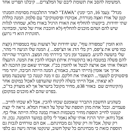
המשימה להסב את תשומת ליבם של המלצרים... קיבלנו תפריט אחד.
לאחר התלבטות מסוימת הזמנתי "TAWA" (עמ' 16, הכי ימני): "מגדל
קטן של אורז ואצה מגורדת, אבוקדו ופיסטוקים" עם סלמון. המנה כוללת
שתי יחידות. ביקשתי להחליף את האורז הרגיל באורז מלא, שמחתי לגלות
שיש להם ושהם מוכנים להחליף (לא חובבת אורז של סושי, ומבחינה
תזונתית הוא די גרוע).
הוא הזמין "טמפורה עוף", שש יחידות של רצועות עוף בטמפורה (קצת
כמו פיש את צ'יפס, רק בלי הדג או הצ'יפס... ). המנה שלו הגיעה די מהר,
שלי בוששה להגיע. כשעבר זמן ניכר ביררתי מה המצב. התברר שהייתה
להם פשלה במטבח (או בתקשורת איתו) ושכחו להכין את המנה. התנצלו
ושאלו אותי אם ארצה לבטל או להזמין בכ"ז. אמרתי שאם זמן ההכנה לא
ארוך אני אזמין (הייתי רעבה, כאמור). המנה הייתה חביבה, יותר מדי
פיסטוקים לטעמי... הוצאתי את חלקם. גם זו מנה קטנה כך ששבעה ממש
לא יצאתי, אבל הייתי בשלה לקינוח שהעדפנו לאכול במקום אחר
(הקינוחים שם באזור ₪38, מחיר מקובל בישראל אך לא מוצדק בד"כ,
בפרט שהם לא מוכנים במקום).
כשהגיע החשבון התברר שאומנם שכחו להכין, אבל לא שכחו לחייב...
פעמיים. ובכל אחת מהן תוספת של שקל על האורז המלא. נראה לי קצת
קטנוני לחייב תוספת מחיר כשכמות האורז במנה כולה הייתה אולי כף.
אבל ניחא; יותר הרגיז אותי שלא נאמר לי כלום במועד ההזמנה. נכון, זה
רק שקל, אבל זה רק שקל גם מבחינתם... אם הם טורחים לגבות גם
תוספת כזאת כי מבחינתם כל שקל חשוב, שינקטו אותה גישה גם כלפי