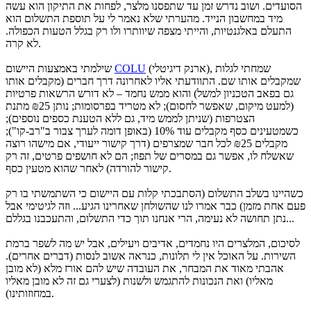
הסועדים. ושוב נדרש זמן עד שתפסנו מלצר, לפחות את התיקון הוא עשה
מיד במחשבון הנייד. מהערתי שלא נאמר לי על תוספת התשלום הוא
התעלם באלגנטיות, והייתי מצפה שיוותרו ולו רק בגלל הטעות הכפולה.
לא קרה.
(ארנק דיגיטלי), שמחתי לגלות
COLU
שילמתי באמצעות היישום
שמקבלים אותו שם. התוודעתי אליו לאחרונה דרך חברים (מקבלים אותו
גם בפאב הטכניון למשל) והוא ממש נחמד – לא דורש הרשאות פרטיות
(למעט מיקום, שאפשר לחסום); לא מטריד בפרסומות; נותן ₪25 מתנת
הצטרפות (שניתן לממש מיד, גם ללא הטענת כספים נוספים);
כשמטעינים כסף מקבלים עוד 10% (באופן דומה לערך צבור ב"רב-קו");
מקבלים ₪25 לכל חבר שמצרפים (דרך קישור ייעודי, אם מישהו רוצה
שאשלח לו, אפשר גם במסרים של תפוז; הם לא חושפים פרטים, זה רק
קישור להורדה) לאחר שהוא מטעין כסף.
כשהיינו בשלב התשלום (הסתבכתי קלות עם היישום כי השתמשתי בו רק
פעם אחת מזמן) כבר אמרו לנו שהשולחן שאחרינו הגיע... וזה לגיטימי אבל
נתן תחושה לא נעימה, הרי אנחנו תוך כדי התשלום, והתעכבנו בגללם...
לסיכום, המלצרים היו נחמדים, אדיבים ויעילים, אבל יש מה לשפר ברמת
השירות. על האוכל אין לי תלונות, כנראה אשוב לנסות (דברים אחרים).
אהבתי מאוד את המבחר, את העובדה שיש להם אורז מלא (לא מובן
מאליו) ואת הנכונות להתגמש ולשנות (לצערי גם זה לא מובן מאליו
במחוזותינו).