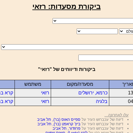
ביקורת מסעדות: רזאי
ביקורות ודיווחים של "רזאי"
אריך
מסעדה/מקום
משתמש
13
כרמא, ירושלים
רזאי
קרא בת
04
בלגיה
רזאי
קרא בת
עלו לאחרונה...
דיווח של עכברוש העיר על
ספייס האוס (בר), תל אביב
דיווח של עכברוש העיר על
ביץ' קראפט (בר), תל אביב
דיווח של עכברוש העיר על
פרוזדור, תל אביב
דיווח של שגיא כהן על
לנטו (Lento), חוצות שפיים