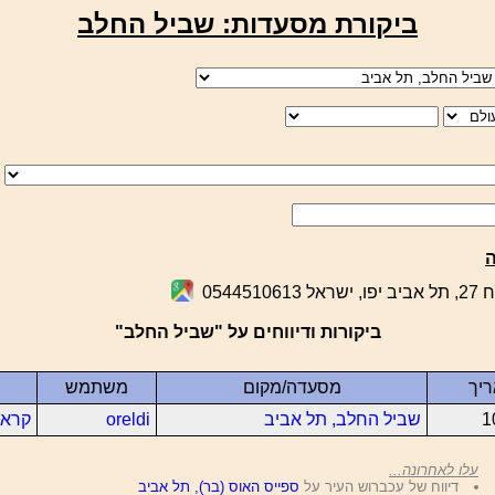
ביקורת מסעדות: שביל החלב
05445106
ביקורות ודיווחים על "שביל החלב"
יך
מסעדה/מקום
משתמש
1
שביל החלב, תל אביב
oreldi
קרא 
עלו לאחרונה...
דיווח של עכברוש העיר על
ספייס האוס (בר), תל אביב