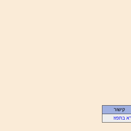
קישור
א בתפוז