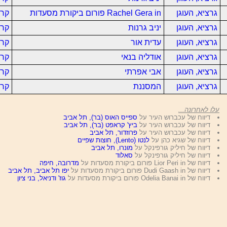
גרציא, העוגן
Rachel Gera in פורום ביקורת מסעדות
קרא
גרציא, העוגן
יניב גרנות
קרא
גרציא, העוגן
עדית אור
קרא
גרציא, העוגן
אודליה בנאי
קרא
גרציא, העוגן
אבי אפרתי
קרא
גרציא, העוגן
המסננת
קרא
עלו לאחרונה...
דיווח של עכברוש העיר על
ספייס האוס (בר), תל אביב
דיווח של עכברוש העיר על
ביץ' קראפט (בר), תל אביב
דיווח של עכברוש העיר על
פרוזדור, תל אביב
דיווח של שגיא כהן על
לנטו (Lento), חוצות שפיים
דיווח של חיליק גורפינקל על
מונרו, תל אביב
דיווח של חיליק גורפינקל על
סאלוד
דיווח של Lior Peri in פורום ביקורת מסעדות על
מדרובה, חיפה
דיווח של Dudi Gaash in פורום ביקורת מסעדות על
יפו תל אביב, תל אביב
דיווח של Odelia Banai in פורום ביקורת מסעדות על
גוז' ודניאל, בני ציון