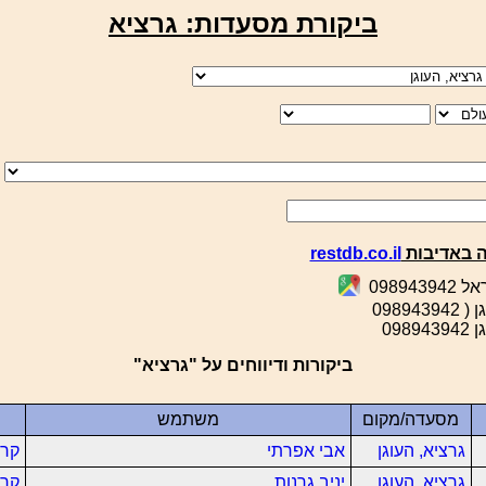
ביקורת מסעדות: גרציא
 באדיבות
restdb.co.il
098943
098943
0989
ביקורות ודיווחים על "גרציא"
מסעדה/מקום
משתמש
גרציא, העוגן
אבי אפרתי
קרא
גרציא, העוגן
יניב גרנות
קרא