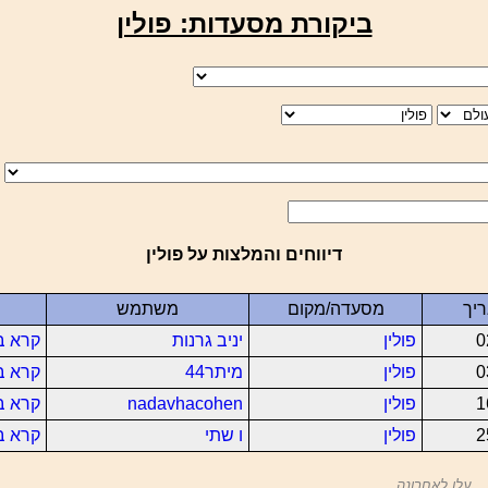
ביקורת מסעדות: פולין
דיווחים והמלצות על פולין
יך
מסעדה/מקום
משתמש
0
פולין
יניב גרנות
קרא ב
0
פולין
מיתר44
קרא ב
1
פולין
nadavhacohen
קרא ב
2
פולין
ו שתי
קרא ב
עלו לאחרונה...