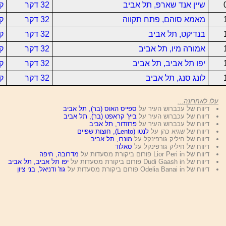
שיין אנד שארפ, תל אביב
32 דקר
ק
מאמא סוהם, פתח תקווה
32 דקר
ק
בנדיקט, תל אביב
32 דקר
ק
אמורה מיו, תל אביב
32 דקר
ק
יפו תל אביב, תל אביב
32 דקר
ק
לונג סנג, תל אביב
32 דקר
ק
עלו לאחרונה...
דיווח של עכברוש העיר על
ספייס האוס (בר), תל אביב
דיווח של עכברוש העיר על
ביץ' קראפט (בר), תל אביב
דיווח של עכברוש העיר על
פרוזדור, תל אביב
דיווח של שגיא כהן על
לנטו (Lento), חוצות שפיים
דיווח של חיליק גורפינקל על
מונרו, תל אביב
דיווח של חיליק גורפינקל על
סאלוד
דיווח של Lior Peri in פורום ביקורת מסעדות על
מדרובה, חיפה
דיווח של Dudi Gaash in פורום ביקורת מסעדות על
יפו תל אביב, תל אביב
דיווח של Odelia Banai in פורום ביקורת מסעדות על
גוז' ודניאל, בני ציון