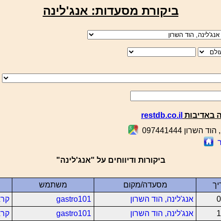
ביקורת מסעדות: אנג'לינה
 באדיבות
restdb.co.il
ביקורות ודיווחים על "אנג'לינה"
יך
מסעדה/מקום
משתמש
0
אנג'לינה, הוד השרון
gastro101
קרא
1
אנג'לינה, הוד השרון
gastro101
קרא