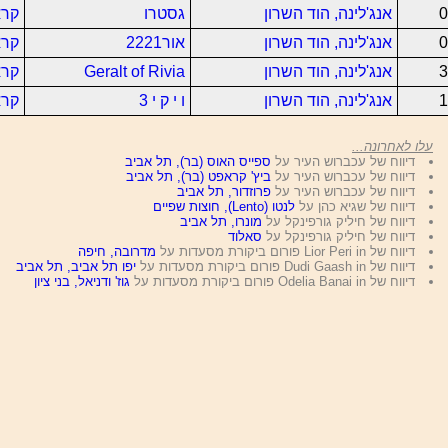
0
אנג'לינה, הוד השרון
גסטרו
קרא
0
אנג'לינה, הוד השרון
אור2221
קרא
3
אנג'לינה, הוד השרון
Geralt of Rivia
קרא
1
אנג'לינה, הוד השרון
ו י ק י 3
קרא
עלו לאחרונה...
דיווח של עכברוש העיר על
ספייס האוס (בר), תל אביב
דיווח של עכברוש העיר על
ביץ' קראפט (בר), תל אביב
דיווח של עכברוש העיר על
פרוזדור, תל אביב
דיווח של שגיא כהן על
לנטו (Lento), חוצות שפיים
דיווח של חיליק גורפינקל על
מונרו, תל אביב
דיווח של חיליק גורפינקל על
סאלוד
דיווח של Lior Peri in פורום ביקורת מסעדות על
מדרובה, חיפה
דיווח של Dudi Gaash in פורום ביקורת מסעדות על
יפו תל אביב, תל אביב
דיווח של Odelia Banai in פורום ביקורת מסעדות על
גוז' ודניאל, בני ציון