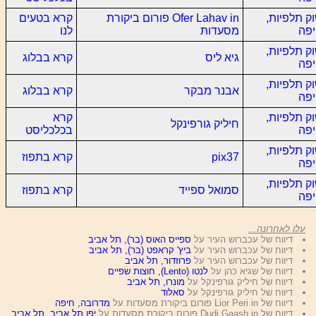
ק תלפיות,
Ofer Lahav in פורום ביקורת
קרא בטעים
פה
מסעדות
לנו
ק תלפיות,
גיא ליס
קרא בבלוג
פה
ק תלפיות,
אבנר מבקר
קרא בבלוג
פה
ק תלפיות,
קרא
חיליק גורפינקל
פה
בכלכליסט
ק תלפיות,
pix37
קרא בתפוז
פה
ק תלפיות,
סמואל ספייד
קרא בתפוז
פה
עלו לאחרונה...
דיווח של עכברוש העיר על
ספייס האוס (בר), תל אביב
דיווח של עכברוש העיר על
ביץ' קראפט (בר), תל אביב
דיווח של עכברוש העיר על
פרוזדור, תל אביב
דיווח של שגיא כהן על
לנטו (Lento), חוצות שפיים
דיווח של חיליק גורפינקל על
מונרו, תל אביב
דיווח של חיליק גורפינקל על
סאלוד
דיווח של Lior Peri in פורום ביקורת מסעדות על
מדרובה, חיפה
דיווח של Dudi Gaash in פורום ביקורת מסעדות על
יפו תל אביב, תל אביב