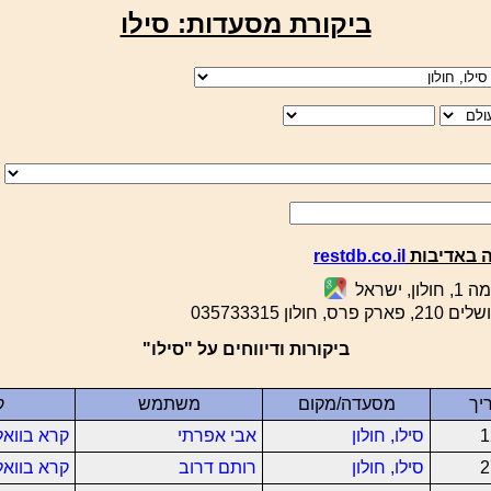
ביקורת מסעדות: סילו
 באדיבות
restdb.co.il
, ישראל
ס, חולון 035733315
ביקורות ודיווחים על "סילו"
יך
מסעדה/מקום
משתמש
ק
1
סילו, חולון
אבי אפרתי
קרא בוואל
2
סילו, חולון
רותם דרוב
קרא בוואל