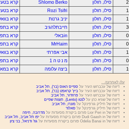
2
סילו, חולון
Shlomo Berko
קרא בטעים
1
סילו, חולון
Rozi Tsifri
קרא בטעים
1
סילו, חולון
יניב גרנות
קרא בוואל
3
סילו, חולון
חייבתלהגיב
קרא בתפו
0
סילו, חולון
inבאלי
קרא בתפו
0
סילו, חולון
MrHaim
קרא בתפו
1
סילו, חולון
אבי אפרתי
קרא בוואל
0
סילו, חולון
מ נ ט ה 1
קרא בתפו
1
סילו, חולון
ביצה עלומה
קרא במאק
עלו לאחרונה...
דיווח של עכברוש העיר על
ספייס האוס (בר), תל אביב
דיווח של עכברוש העיר על
ביץ' קראפט (בר), תל אביב
דיווח של עכברוש העיר על
פרוזדור, תל אביב
דיווח של שגיא כהן על
לנטו (Lento), חוצות שפיים
דיווח של חיליק גורפינקל על
מונרו, תל אביב
דיווח של חיליק גורפינקל על
סאלוד
דיווח של Lior Peri in פורום ביקורת מסעדות על
מדרובה, חיפה
דיווח של Dudi Gaash in פורום ביקורת מסעדות על
יפו תל אביב, תל אביב
דיווח של Odelia Banai in פורום ביקורת מסעדות על
גוז' ודניאל, בני ציון