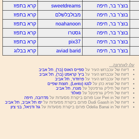
בוצ'ר בר, חיפה
sweetdreams
קרא בתפוז
בוצ'ר בר, חיפה
מבולבלשלם
קרא בתפוז
בוצ'ר בר, חיפה
noahanoon
קרא בתפוז
בוצ'ר בר, חיפה
גסטרו
קרא בתפוז
בוצ'ר בר, חיפה
pix37
קרא בתפוז
בוצ'ר בר, חיפה
aviad barid
קרא בבלוג
עלו לאחרונה...
דיווח של עכברוש העיר על
ספייס האוס (בר), תל אביב
דיווח של עכברוש העיר על
ביץ' קראפט (בר), תל אביב
דיווח של עכברוש העיר על
פרוזדור, תל אביב
דיווח של שגיא כהן על
לנטו (Lento), חוצות שפיים
דיווח של חיליק גורפינקל על
מונרו, תל אביב
דיווח של חיליק גורפינקל על
סאלוד
דיווח של Lior Peri in פורום ביקורת מסעדות על
מדרובה, חיפה
דיווח של Dudi Gaash in פורום ביקורת מסעדות על
יפו תל אביב, תל אביב
דיווח של Odelia Banai in פורום ביקורת מסעדות על
גוז' ודניאל, בני ציון