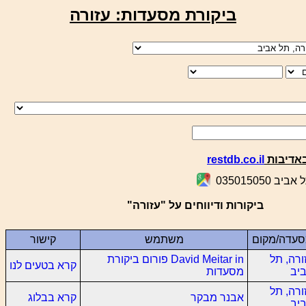
ביקורת מסעדות: עזורה
אדיבות
restdb.co.il
ביקורות ודיווחים על "עזורה"
עדה/מקום
משתמש
קישור
ורה, תל
David Meitar in פורום ביקורת
קרא בטעים לנו
יב
מסעדות
ורה, תל
אבנר מבקר
קרא בבלוג
יב