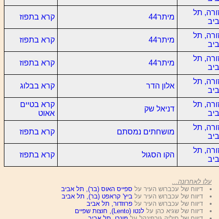
ורה, תל
מיתר44
קרא בתפוז
יב
ורה, תל
מיתר44
קרא בתפוז
יב
ורה, תל
מיתר44
קרא בתפוז
יב
ורה, תל
אלון הדר
קרא בבלוג
יב
ורה, תל
קרא בטיים
דניאל שק
יב
אאוט
ורה, תל
מושחתים נמסתם
קרא בתפוז
יב
ורה, תל
הקו הסגול
קרא בתפוז
יב
עלו לאחרונה...
דיווח של עכברוש העיר על
ספייס האוס (בר), תל אביב
דיווח של עכברוש העיר על
ביץ' קראפט (בר), תל אביב
דיווח של עכברוש העיר על
פרוזדור, תל אביב
דיווח של שגיא כהן על
לנטו (Lento), חוצות שפיים
דיווח של חיליק גורפינקל על
מונרו, תל אביב