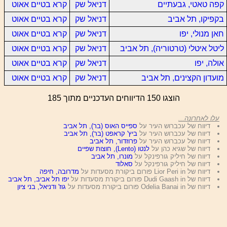
קפה טאטי, גבעתיים
דניאל שק
קרא בטיים אאוט
בקפיקו, תל אביב
דניאל שק
קרא בטיים אאוט
חאן מנולי, יפו
דניאל שק
קרא בטיים אאוט
ליטל איטלי (טרטוריה), תל אביב
דניאל שק
קרא בטיים אאוט
אולה, יפו
דניאל שק
קרא בטיים אאוט
מועדון הקצינים, תל אביב
דניאל שק
קרא בטיים אאוט
הוצגו 150 הדיווחים העדכניים מתוך 185
עלו לאחרונה...
דיווח של עכברוש העיר על
ספייס האוס (בר), תל אביב
דיווח של עכברוש העיר על
ביץ' קראפט (בר), תל אביב
דיווח של עכברוש העיר על
פרוזדור, תל אביב
דיווח של שגיא כהן על
לנטו (Lento), חוצות שפיים
דיווח של חיליק גורפינקל על
מונרו, תל אביב
דיווח של חיליק גורפינקל על
סאלוד
דיווח של Lior Peri in פורום ביקורת מסעדות על
מדרובה, חיפה
דיווח של Dudi Gaash in פורום ביקורת מסעדות על
יפו תל אביב, תל אביב
דיווח של Odelia Banai in פורום ביקורת מסעדות על
גוז' ודניאל, בני ציון