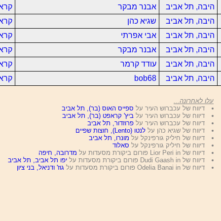
היבה, תל אביב
אבנר מבקר
קרא 
היבה, תל אביב
שגיא כהן
קרא
היבה, תל אביב
אבי אפרתי
קרא 
היבה, תל אביב
אבנר מבקר
קרא 
היבה, תל אביב
עודד קרמר
קרא 
היבה, תל אביב
bob68
קרא 
עלו לאחרונה...
דיווח של עכברוש העיר על
ספייס האוס (בר), תל אביב
דיווח של עכברוש העיר על
ביץ' קראפט (בר), תל אביב
דיווח של עכברוש העיר על
פרוזדור, תל אביב
דיווח של שגיא כהן על
לנטו (Lento), חוצות שפיים
דיווח של חיליק גורפינקל על
מונרו, תל אביב
דיווח של חיליק גורפינקל על
סאלוד
דיווח של Lior Peri in פורום ביקורת מסעדות על
מדרובה, חיפה
דיווח של Dudi Gaash in פורום ביקורת מסעדות על
יפו תל אביב, תל אביב
דיווח של Odelia Banai in פורום ביקורת מסעדות על
גוז' ודניאל, בני ציון