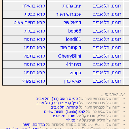
רומנו, תל אביב
יניב גרנות
קרא בוואלה
רומנו, תל אביב
עכברוש העיר
קרא בבלוג
רומנו, תל אביב
דניאל שק
קרא בטיים אאוט
רומנו, תל אביב
bob68
קרא בבלוג
רומנו, תל אביב
londi81
קרא בתפוז
רומנו, תל אביב
דוקטור פוד
קרא בתפוז
רומנו, תל אביב
CherryBlini
קרא בתפוז
רומנו, תל אביב
מיתר44
קרא בתפוז
רומנו, תל אביב
zippa
קרא בתפוז
רומנו, תל אביב
שגיא כהן
קרא בהארץ
עלו לאחרונה...
דיווח של עכברוש העיר על
ספייס האוס (בר), תל אביב
דיווח של עכברוש העיר על
ביץ' קראפט (בר), תל אביב
דיווח של עכברוש העיר על
פרוזדור, תל אביב
דיווח של שגיא כהן על
לנטו (Lento), חוצות שפיים
דיווח של חיליק גורפינקל על
מונרו, תל אביב
דיווח של חיליק גורפינקל על
סאלוד
דיווח של Lior Peri in פורום ביקורת מסעדות על
מדרובה, חיפה
דיווח של Dudi Gaash in פורום ביקורת מסעדות על
יפו תל אביב, תל אביב