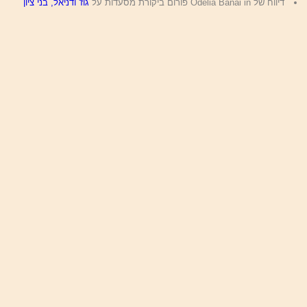
דיווח של Odelia Banai in פורום ביקורת מסעדות על
גוז' ודניאל, בני ציון