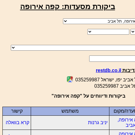
ביקורת מסעדות: קפה אירופה
דיבות
restdb.co.il
ביקורות ודיווחים על "קפה אירופה"
עדה/מקום
משתמש
קישור
אירופה,
יניב גרנות
קרא בוואלה
ביב
אירופה,