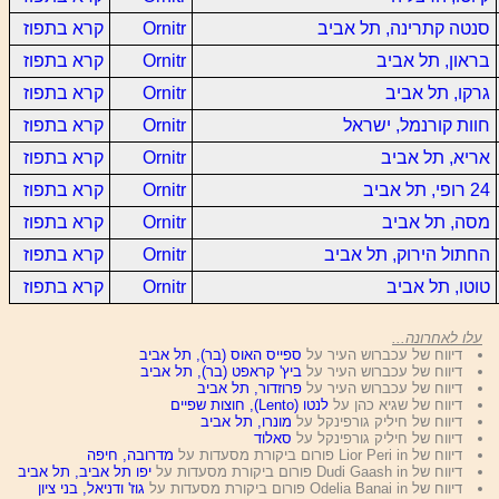
סנטה קתרינה, תל אביב
Ornitr
קרא בתפוז
בראון, תל אביב
Ornitr
קרא בתפוז
גרקו, תל אביב
Ornitr
קרא בתפוז
חוות קורנמל, ישראל
Ornitr
קרא בתפוז
אריא, תל אביב
Ornitr
קרא בתפוז
24 רופי, תל אביב
Ornitr
קרא בתפוז
מסה, תל אביב
Ornitr
קרא בתפוז
החתול הירוק, תל אביב
Ornitr
קרא בתפוז
טוטו, תל אביב
Ornitr
קרא בתפוז
עלו לאחרונה...
דיווח של עכברוש העיר על
ספייס האוס (בר), תל אביב
דיווח של עכברוש העיר על
ביץ' קראפט (בר), תל אביב
דיווח של עכברוש העיר על
פרוזדור, תל אביב
דיווח של שגיא כהן על
לנטו (Lento), חוצות שפיים
דיווח של חיליק גורפינקל על
מונרו, תל אביב
דיווח של חיליק גורפינקל על
סאלוד
דיווח של Lior Peri in פורום ביקורת מסעדות על
מדרובה, חיפה
דיווח של Dudi Gaash in פורום ביקורת מסעדות על
יפו תל אביב, תל אביב
דיווח של Odelia Banai in פורום ביקורת מסעדות על
גוז' ודניאל, בני ציון